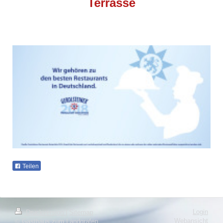
Terrasse
Teilen
Login
Druckversion
|
Sitemap
Webansicht
© Gasthaus zum Landgrafen